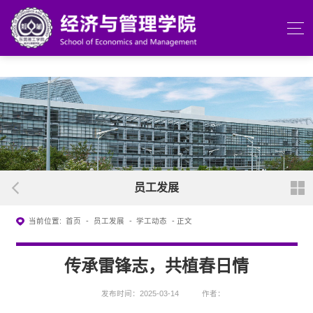
beats365(中国区)-唯一官方网站
员工发展
当前位置:
首页
-
员工发展
-
学工动态
- 正文
传承雷锋志，共植春日情
发布时间：2025-03-14
作者：