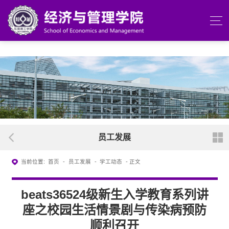
beats365(中国区)-唯一官方网站
员工发展
当前位置:
首页
-
员工发展
-
学工动态
- 正文
beats36524级新生入学教育系列讲
座之校园生活情景剧与传染病预防
顺利召开