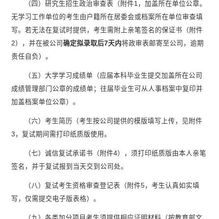
（四）研究生招生政治审查表（附件1，加盖所在单位公章。
无学习工作单位的考生由户籍所在居委会或档案所在单位审查填
写。若无法在复试时提供，考生需附上亲笔签名的保证书（附件
2），并在被公司
确定拟录取后
7
天内
将政审表邮寄至公司，逾期
责任自负）。
（五）大学学习成绩单（应届本科毕业生提交加盖所在公司
成绩管理部门公章的成绩单；往届毕业生可从人事档案中复印并
加盖档案单位公章）。
（六）考生简历（考生按公司提供的模版填写上传，见附件
3，复试期间需打印纸质版使用。
（七）诚信复试承诺书（附件4），须打印纸质版由本人亲笔
签名，并于复试报到当天交到公司处。
（八）复试考生资格审查登记表（附件5，考生认真如实填
写，仅需提交电子版表格）。
（九）各类加分项目考生须提供相应证明材料（按教育部文