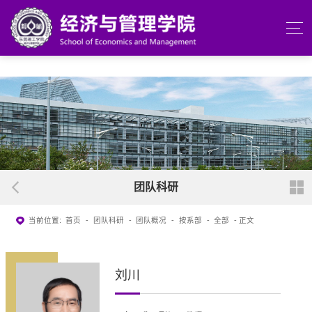
beats365(中国区)-唯一官方网站
团队科研
当前位置:
首页
-
团队科研
-
团队概况
-
按系部
-
全部
- 正文
刘川