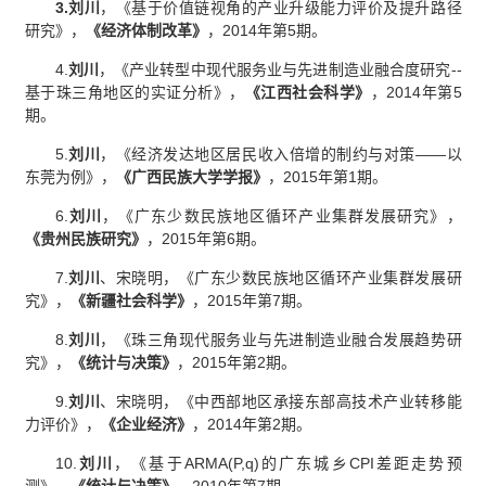
3.刘川
，
《基于价值链视角的产业升级能力评价及提升路径
研究》，
《
经济体制改革
》
，2014年第5期。
4.
刘川
，
《产业转型中现代服务业与先进制造业融合度研究--
基于珠三角地区的实证分析》，
《
江西社会科学
》
，2014年第5
期。
5.
刘川
，
《经济发达地区居民收入倍增的制约与对策——以
东莞为例》，
《
广西民族大学学报》
，2015年第1期。
6.
刘川
，
《广东少数民族地区循环产业集群发展研究》，
《
贵州民族研究》
，2015年第6期。
7.
刘川
、宋晓明
，
《广东少数民族地区循环产业集群发展研
究》，
《
新疆社会科学》
，2015年第7期。
8.
刘川
，
《珠三角现代服务业与先进制造业融合发展趋势研
究》，
《
统计与决策》
，2015年第2期。
9.
刘川
、宋晓明
，
《中西部地区承接东部高技术产业转移能
力评价》，
《
企业经济》
，2014年第2期。
10.
刘川
，
《基于ARMA(P,q)的广东城乡CPI差距走势预