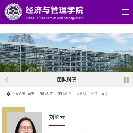
beats365(中国区)-唯一官方网站
团队科研
当前位置:
首页
-
团队科研
-
团队概况
-
按系部
-
全部
- 正文
刘继云