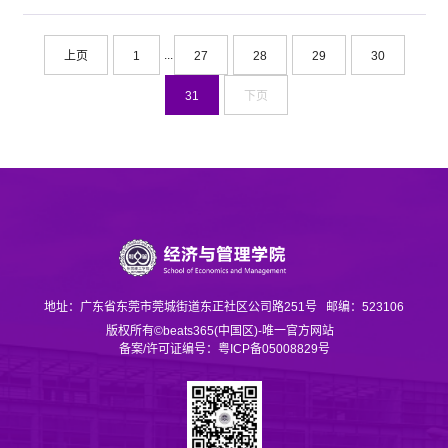
级新生作了一场反恐专题教育。周明安教授运用翔实的数据以及
典型案例，从恐怖份子的定义、特征、应对方法等角度，详细讲
解了如何应对校园恐怖袭击，获得同学...
...
上页
1
27
28
29
30
31
下页
地址：广东省东莞市莞城街道东正社区公司路251号
邮编：523106
版权所有©beats365(中国区)-唯一官方网站
备案/许可证编号：粤ICP备05008829号