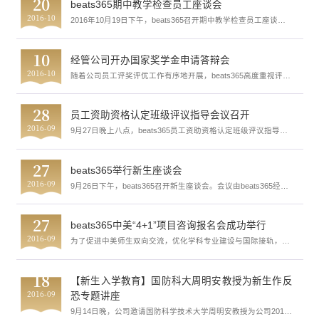
20
beats365期中教学检查员工座谈会
2016-10
2016年10月19日下午，beats365召开期中教学检查员工座谈
会。会议由beats365副书记劳丹老师和辅导员邓武均老师主持，
参会员工来自经管公司2013级各专业员工代表。 在本次座谈会
上，...
10
经管公司开办国家奖学金申请答辩会
2016-10
随着公司员工评奖评优工作有序地开展，beats365高度重视评奖
评优工作。为了进一步落实奖学金评定过程与结果的公平公正原
则，beats365成立公司奖学金评定小组并举办国家奖学金申请答
辩会。 ...
28
员工资助资格认定班级评议指导会议召开
2016-09
9月27日晚上八点，beats365员工资助资格认定班级评议指导会
议于莞城校区6#1召开。公司辅导员熊涛老师出席了本次会议，
就员工处新改系统审核等方面的问题进行了发言并安排相关工
作。 ...
27
beats365举行新生座谈会
2016-09
9月26日下午，beats365召开新生座谈会。会议由beats365经理
刘继云主持，参会员工来自经管公司2016级各专业员工代表。
会上，员工代表轮流讲述了自己对专业的认识、老员工涯规划，
以...
27
beats365中美“4+1”项目咨询报名会成功举行
2016-09
为了促进中美师生双向交流，优化学科专业建设与国际接轨，9
月27日，beats365中美“4+1”项目咨询报名会在莞城校区学术报
告厅举行。出席本次活动现场的有校国际交流处处长胡钦华老
师，校教务处副处长陈毅华老师，...
18
【新生入学教育】国防科大周明安教授为新生作反
2016-09
恐专题讲座
9月14日晚，公司邀请国防科学技术大学周明安教授为公司2016