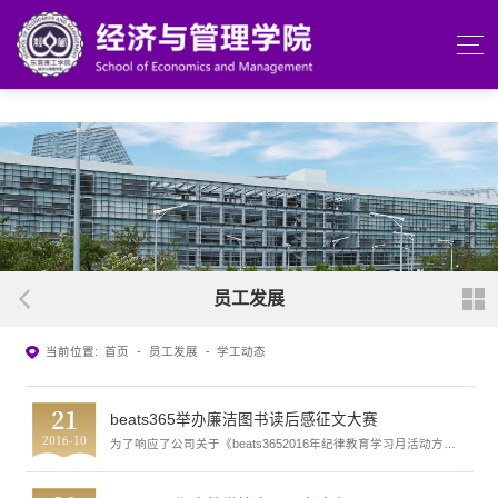
beats365(中国区)-唯一官方网站
员工发展
当前位置:
首页
-
员工发展
-
学工动态
21
beats365举办廉洁图书读后感征文大赛
2016-10
为了响应了公司关于《beats3652016年纪律教育学习月活动方
案》的工作计划，结合“两学一做”学习教育的要求，beats365于
9月29日—10月20日期间举行了以“清廉修身、廉洁齐家”为主题
的廉洁图书读后感征文大...