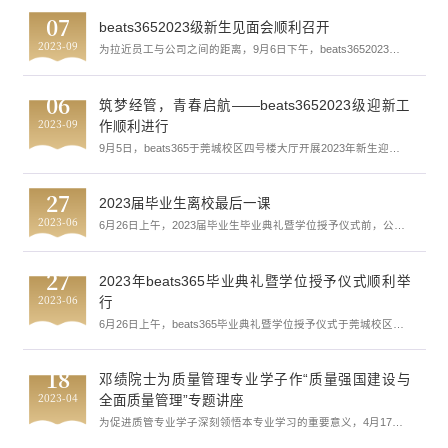
全与网络文化教育新生入学讲座。东莞市互联网协会特约专家讲
师、中国联通集团一级骨干麦海鑫老师担任本次讲座的主讲人。
07
beats3652023级新生见面会顺利召开
麦海鑫老师指出，近年来，随着互联网的快速发展，人类社会发
2023-09
生前所未有的变革，而网络安全问题已经到不得不重视的地步。
为拉近员工与公司之间的距离，9月6日下午，beats3652023级
他希望借此机会让同学们重视网络安全问题，营造良好的数字
新生见面会于莞城校区大礼堂顺利举行，公司党委书记路晓军，
生...
公司副经理刘川、公司副经理黎伟，公司党委副书记黄湘，管理
工程系主任陈传营，应用经济系副主任范鹏、管理工程系副主任
06
筑梦经管，青春启航——beats3652023级迎新工
金凤花以及2023级各班班主任、2023级辅导员和2023级助理班
2023-09
主任出席本次会议，黄湘副书记主持本次会议。会议伊始，由校
作顺利进行
国旗护卫队护送国旗入场，全体起立奏唱中华人民共和国国歌。
9月5日，beats365于莞城校区四号楼大厅开展2023年新生迎新
随...
工作。为确保新生顺利报到，公司师生就迎新工作各个环节进行
了安排部署。随着第一位新生顺利报到，本次迎新工作正式开
始。当天上午，校院领导前往新生报到点视察工作，并与现场报
27
2023届毕业生离校最后一课
到新生及新生家长进行交流沟通，对新一届经管人的到来表示热
2023-06
烈欢迎。于此同时，校院领导了解询问了新生工作的开展情况，
6月26日上午，2023届毕业生毕业典礼暨学位授予仪式前，公司
对现场新生助理班主任和志愿者的辛勤付出给予高度肯定。本次
邀请公司廉洁文化讲师团讲师胡庆乐，为毕业生上了离校最后一
迎...
课。胡庆乐老师从具体案例出发，强调毕业学子在各岗位工作中
要做到廉洁诚信，以清正廉洁的工作作风去面对未来的人生之
27
2023年beats365毕业典礼暨学位授予仪式顺利举
路。
2023-06
行
6月26日上午，beats365毕业典礼暨学位授予仪式于莞城校区大
礼堂顺利举行。
18
邓绩院士为质量管理专业学子作“质量强国建设与
2023-04
全面质量管理”专题讲座
为促进质管专业学子深刻领悟本专业学习的重要意义，4月17
日，公司邀请到邓绩院士以“质量强国建设与全面质量管理”为主