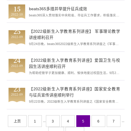
题开展了一场讲座。本次讲座以线上线下相结合的形式在莞城校
区召开，质管专业相关老师和20、21、22级质管专业员工参加了
15
beats365多措并举提升征兵成效
本次会议，会议由黎伟副经理主持。
2022-10
beats365深入贯彻落实中央和省、市征兵工作要求，积极落实公
司武装部的工作部署，扎实开展2022年度老员工征兵工作。公司
采取学业帮扶、心理辅导、就业指导、节日慰问、欢送入伍等有
效措施，深入员工队伍精准动员，线上线下共同推进，征兵宣传
25
【2022级新生入学教育系列讲座】 军事理论教学
融入教学，创新举措，引导和鼓励公司员工特别是毕业生积极响
2022-09
应国家号召，携笔从戎，到军营这个大熔炉里淬炼成钢，书写绚
讲座顺利召开
烂、无悔的青春篇章，将青春梦想融入强国梦、强军梦。创新...
9月24日晚，beats3652022级新生入学教育系列讲座之《军事理
论教育专题讲座》于莞城校区大礼堂顺利召开。马克思主义公司
军事理论课教研室教师周海鹏担任本次主讲人。讲座伊始，周海
鹏老师以当前世界局势动荡和世界疫情冲击为切入点，以与同学
24
【2022级新生入学教育系列讲座】爱国卫生与校
们互动的方式对中国地缘环境的基本概况进行了分析，指出当今
2022-09
世界局势进入了动荡不安的危险期。随后从中日历史及现实关系
园生活讲座顺利召开
出发，并深入分析了国际战略形势和国防建设前沿动态，周海
为帮助经管学子更加健康、顺利、愉快地度过校园生活，9月23
鹏...
日晚，beats3652022级新生入学教育系列讲座之《爱国卫生与校
园生活教育专题》讲座于莞城校区大礼堂顺利召开。莞城校区驻
校社工负责人谢水华担任本次讲座主讲人。讲座伊始，谢水华社
23
【2022级新生入学教育系列讲座】国家安全教育
工以“大公司园”为出发点，用幽默风趣的语言激起同学们对未来
2022-09
大公司园生活的想象。同时，知行公司员工通过情景剧演出，围
与征兵宣传讲座顺利举行
绕校园冲突与沟通问题，生动展示了一个个校园场景，并通过...
9月22日晚，2022级新生入学教育系列讲座之《国家安全教育与
征兵宣传讲座》在莞城校区大礼堂顺利举行。广东省消防安全知
识讲座讲师李乐顺担任本次讲座主讲人。讲座中，李乐顺老师围
绕“火场逃生”的主题，向同学们详细讲解了宿舍用电安全和逃生
技能，通过有趣幽默的视频和丰富的举例讲解发生火灾时如何报
...
...
上页
1
3
4
5
6
7
警、报警的注意事项、火灾现场逃生自救常识以及消防基础常识
等，指出学习消防知识的重要性，同时也增强了员工们对于消防