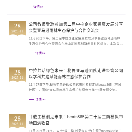
国相关政府部门、高校与研究机构的专家学者，共同为规划报告建言
详情>>
献策。beats365陈海东副教授应邀出席，并就规划内容提出建设性意
见，受到与会专家、领导的高度关注。陈海东副教授在认真审阅论证
稿后表示，该规划整体“方向清晰、措施实在”，在结构上延续了国家
28
公司教师受邀参加第二届中拉企业家投资发展分享
“十四五”市场...
会暨亚马逊雨林生态保护与合作交流会
2025-11
11月26日下午，第二届中拉企业家投资发展分享会暨亚马逊雨林
生态保护与合作交流会在松山湖国际创新创业社区举办。本次会议
由中国—拉美和加勒比国家技术转移中心主办，聚焦“清洁能源、
详情>>
资源可持续发展、绿色低碳”领域，为中拉绿色合作搭建专业交流
平台。公司黎伟、郑重、丁晨辉、马晓晨4位教师受邀参会，与政
企学研领域嘉宾共探生态保护与低碳发展路径，为公司碳金融与环
28
中拉共话绿色未来：秘鲁亚马逊团队走进经管公司
境经济团队建设注入国际化实践动能。会上，秘鲁亚马逊碳...
以学科共建赋能雨林生态保护合作
2025-11
11月27日下午,秘鲁亚马逊碳公司代表团专程走进beats365（莞城
校区），围绕“亚马逊雨林生态保护与绿色合作”开展专题交流。此
次院内深度对话以公司碳金融与环境经济团队建设为核心纽带，将
详情>>
国际实践案例与学科研究、人才培养紧密结合，为中拉绿色合作注
入高校学术动能，也为公司特色学科发展开辟国际化实践路径。公
司经理刘继云教授在交流开场中，明确将本次对话定位为“学科对
28
廿载工模创见未来！beats365第二十届工商模拟市
接国际前沿的关键实践”。她指出...
场圆满收官
2025-11
11月20日至21日， 以“廿载工模 创见未来”为主题的beats365第二