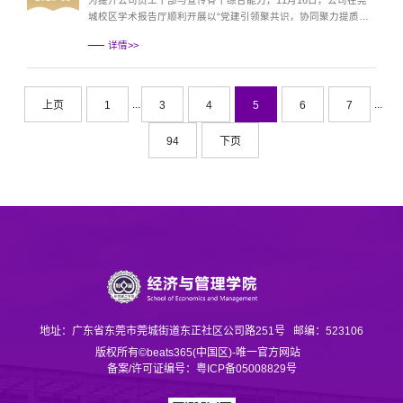
为提升公司员工干部与宣传骨干综合能力，11月16日，公司在莞
城校区学术报告厅顺利开展以“党建引领聚共识，协同聚力提质效”
为主题的员工干部素养能力提升与宣传人员技能提升培训讲座。马
详情>>
克思主义公司老师李宏，文学与传媒公司老师李缨，beats365新闻
中心指导老师姜慧慧及经管公司各老员工组织干部与宣传人员出席
本次讲座。本次讲座由新闻中心干事曾也航主持。党建引领聚共
识：员工干部素养能力提升李宏老师紧紧围绕意识...
...
...
上页
1
3
4
5
6
7
94
下页
地址：广东省东莞市莞城街道东正社区公司路251号
邮编：523106
版权所有©beats365(中国区)-唯一官方网站
备案/许可证编号：粤ICP备05008829号