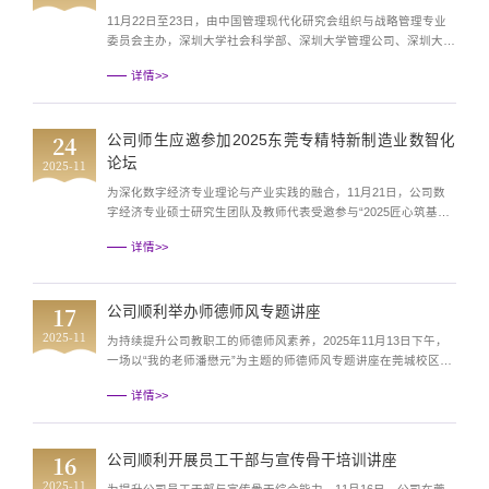
11月22日至23日，由中国管理现代化研究会组织与战略管理专业
委员会主办，深圳大学社会科学部、深圳大学管理公司、深圳大学
新质生产力研究院承办的“2025中国管理现代化研究会组织与战略
详情>>
管理专业委员会年会”在深圳大学成功召开。本次年会以“数智化范
式下的组织与战略转型”为主题，吸引了来自全国高校、科研院所
及企业界的众多专家学者齐聚深圳，共同探讨数智时代组织与战略
24
公司师生应邀参加2025东莞专精特新制造业数智化
管理的前沿议题。公司教师花龙雪参加本次会议，并应...
论坛
2025-11
为深化数字经济专业理论与产业实践的融合，11月21日，公司数
字经济专业硕士研究生团队及教师代表受邀参与“2025匠心筑基数
智领航——东莞专精特新制造业数智化论坛”，在东莞松山湖帝豪
详情>>
花园酒店与行业专家、企业高管共探制造业数字化与智能化融合转
型的“数字经济密码”。本次论坛由中国智能制造百人会、中国智能
制造产业网、东莞市信息技术联合会等机构主办，聚焦东莞制造业
17
公司顺利举办师德师风专题讲座
重镇的数智化升级路径，集结西门子Mendix、维谛技术...
2025-11
为持续提升公司教职工的师德师风素养，2025年11月13日下午，
一场以“我的老师潘懋元”为主题的师德师风专题讲座在莞城校区图
书馆小剧场顺利举行。讲座特邀公司原副董事长邹晓平教授担任主
详情>>
讲。讲座伊始，邹晓平教授生动讲述了中国高等教育学科奠基人潘
懋元先生治学育人的感人事迹。作为教育战线的老党员，潘先生在
漫长的教育生涯中展现出卓越的教学能力和学术引领力。他自15岁
16
公司顺利开展员工干部与宣传骨干培训讲座
投身教育事业以来，始终将“为党育人”的初心融入教育...
2025-11