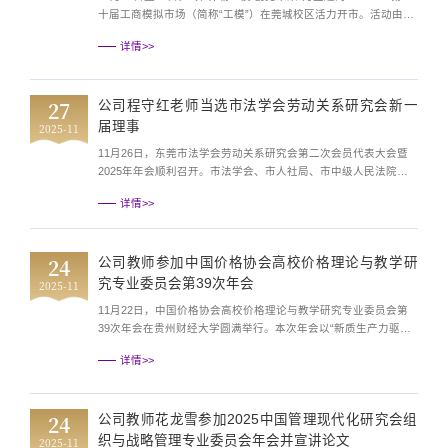
十届工商模拟市场（简称“工模”）在莞城校区活力开市。活动由校
团委、beats365联合主办。本届工模精心规划六大板块共37个特
详情>>
色摊位，涵盖员工创想、欢乐游戏、校外联盟、员工领航、公益助
农及爱心驿站，全方位模拟真实商业生态。特别设立勤助摊位，为
家庭经济困难员工提供实践与创收机会。主办方尤其注重融合实践
27
公司程守红老师当选市法学会劳动关系研究会新一
与安全，创新引入“金融反诈游戏”、“...
届理事
2025-11
11月26日，东莞市法学会劳动关系研究会第二次会员代表大会暨
2025年年会顺利召开。市法学会、市人社局、市中级人民法院、
市人民检察院、市总工会等单位领导，以及高校、律协和知名企业
详情>>
的会员代表共40余人参加会议。会议选举产生了研究会第二届理事
会，公司程守红老师受邀出席并成功当选为新一届理事会理事。程
守红老师此次当选，是东莞市法学会劳动关系研究会及业界对公司
24
公司教师参加中国价格协会高校价格理论与教学研
长期深耕劳动关系领域、积极服务地方发展的高度认可，标...
究专业委员会第39次年会
2025-11
11月22日，中国价格协会高校价格理论与教学研究专业委员会第
39次年会在贵州财经大学圆满举行。本次年会以“新质生产力驱动
下的价格体系重构与治理创新”为主题，旨在响应国家政策、破解
详情>>
地方难题，汇聚了来自全国多所高校的价格理论研究专家、教学骨
干及行业代表，共同探讨价格领域前沿问题与人才培养新路径。公
司经理刘继云带领团队，与来自全国多所高校、研究院、单位的专
24
公司教师花龙雪参加2025中国管理现代化研究会组
家学者、公司负责人、教师代表一同参会，与国内同行展...
织与战略管理专业委员会年会并宣讲论文
2025-11