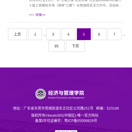
11月20日至21日， 以“廿载工模 创见未来”为主题的beats365第二
十届工商模拟市场（简称“工模”）在莞城校区活力开市。活动由校
团委、beats365联合主办。本届工模精心规划六大板块共37个特
详情>>
色摊位，涵盖员工创想、欢乐游戏、校外联盟、员工领航、公益助
农及爱心驿站，全方位模拟真实商业生态。特别设立勤助摊位，为
家庭经济困难员工提供实践与创收机会。主办方尤其注重融合实践
与安全，创新引入“金融反诈游戏”、“...
...
...
上页
1
3
4
5
6
7
95
下页
地址：广东省东莞市莞城街道东正社区公司路251号
邮编：523106
版权所有©beats365(中国区)-唯一官方网站
备案/许可证编号：粤ICP备05008829号