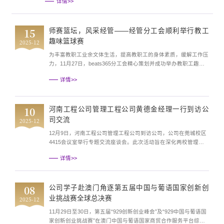
详情>>
办，汇聚了国内外经济与金融学界顶级专家学者、企业家及社会各界
有识之士，以多学科交叉视角聚焦数字中国建设核心命题，共同探寻
中国数字经济自主知识体系构建的理论路径与实践方案。公司黎伟和
15
师赛篮坛，风采经管——经管分工会顺利举行教工
李蓬实老师应邀参会，深度融入各项研讨...
趣味篮球赛
2025-12
为丰富教职工业余文体生活，提高教职工的身体素质，缓解工作压
力，11月27日，beats365分工会精心策划并成功举办教职工趣味
篮球赛。本次比赛吸引公司众多教职工积极参与，各参赛队伍在球
详情>>
场上配合默契，展现出强大的团队凝聚力。比赛当日，参赛教师们
个个精神饱满、意气风发，他们身着统一队服，脚蹬运动鞋，在篮
球场上尽情奔跑、跳跃。率先登场的是男教职工们，每一次精准的
10
河南工程公司管理工程公司黄德金经理一行到访公
投篮、巧妙的传球以及霸气的抢断，都赢得场边观...
司交流
2025-12
12月9日，河南工程公司管理工程公司到访公司，公司在莞城校区
4415会议室举行专题交流座谈会。此次活动旨在深化两校管理学
科领域的合作共识，分享办学经验，共同探索高素质应用型人才培
详情>>
养新路径。河南工程公司管理工程公司经理黄德金、副经理高顺
成、党政办主任王莉亚，公司经理刘继云、经理助理陈海东、经理
助理兼管理工程系主任陈传营、管理工程系副主任金凤花参会，公
08
公司学子赴澳门角逐第五届中国与葡语国家创新创
司副经理金龙主持座谈会。刘继云经理首先对河南工程公司管...
业挑战赛全球总决赛
2025-12
11月29日至30日，第五届“929创新创业峰会”及“929中国与葡语国
家创新创业挑战赛”在澳门中国与葡语国家商贸合作服务平台综合