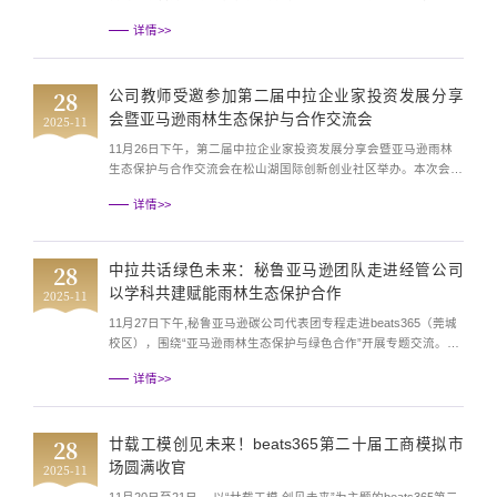
来自全国相关政府部门、高校与研究机构的专家学者，共同为规划
详情>>
报告建言献策。beats365陈海东副教授应邀出席，并就规划内容提
出建设性意见，受到与会专家、领导的高度关注。陈海东副教授在
认真审阅论证稿后表示，该规划整体“方向清晰、措施实在”，在结
28
公司教师受邀参加第二届中拉企业家投资发展分享
构上延续了国家“十四五”市场...
会暨亚马逊雨林生态保护与合作交流会
2025-11
11月26日下午，第二届中拉企业家投资发展分享会暨亚马逊雨林
生态保护与合作交流会在松山湖国际创新创业社区举办。本次会议
由中国—拉美和加勒比国家技术转移中心主办，聚焦“清洁能源、
详情>>
资源可持续发展、绿色低碳”领域，为中拉绿色合作搭建专业交流
平台。公司黎伟、郑重、丁晨辉、马晓晨4位教师受邀参会，与政
企学研领域嘉宾共探生态保护与低碳发展路径，为公司碳金融与环
28
中拉共话绿色未来：秘鲁亚马逊团队走进经管公司
境经济团队建设注入国际化实践动能。会上，秘鲁亚马逊碳...
以学科共建赋能雨林生态保护合作
2025-11
11月27日下午,秘鲁亚马逊碳公司代表团专程走进beats365（莞城
校区），围绕“亚马逊雨林生态保护与绿色合作”开展专题交流。此
次院内深度对话以公司碳金融与环境经济团队建设为核心纽带，将
详情>>
国际实践案例与学科研究、人才培养紧密结合，为中拉绿色合作注
入高校学术动能，也为公司特色学科发展开辟国际化实践路径。公
司经理刘继云教授在交流开场中，明确将本次对话定位为“学科对
28
廿载工模创见未来！beats365第二十届工商模拟市
接国际前沿的关键实践”。她指出...
场圆满收官
2025-11