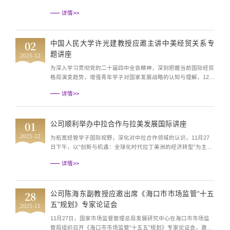
体成功举办。公司员工团队在洪志远老师带领下，携聚焦蓝色经济
详情>>
的“Blue Bridge蓝桥——蓝碳金融与交易平台”项目赴澳参赛，并在
30日举行的总决赛“大学组”中，与来自中国及葡语国家高校的7支
队伍同台竞技。本届赛事由中葡论坛（澳门）常设秘书处、澳门中
02
中国人民大学许光建教授应邀主讲中美经贸关系专
葡可持续发展平台协会、澳门-中国与葡语国家创...
题讲座
2025-12
为深入学习贯彻党的二十届四中全会精神，深刻把握当前国际经贸
格局演变趋势，增强青年学子对国家发展战略的认知与理解，12月
2日，经管公司党委主办的“党的二十届四中全会精神学习系列讲
详情>>
座”第一场在莞城校区小剧场隆重举行。本次讲座以《中美关税摩
擦与贸易关系变化回顾与展望》为主题，特邀中国人民大学公共管
理公司博士生导师许光建教授担任主讲嘉宾。讲座伊始，许光建教
01
公司顺利举办中拉合作与拉美发展国际讲座
授以东莞经济发展模式为切入点，系统解读了中美关税摩...
2025-12
为拓宽经管学子国际视野，深化对中拉合作领域的认识，11月27
日下午，以“创新与机遇：全球化时代拉丁美洲的经济转型”为主题
的中拉合作与拉美发展国际讲座于莞城校区5#1教室顺利举办。本
详情>>
次讲座特邀中国—拉美和加勒比国家技术转移中心项目主管于天佑
与秘鲁亚马逊碳公司董事LUIS ALEJANDRO NAVARRETE
SANTILLAN担任主讲嘉宾。于天佑先生以拉美地区概况、中拉贸
28
公司陈海东副教授应邀出席《海口市市场监管“十五
易格局及个人行业经验为切入点，紧紧围绕“拉丁美洲经济转型的
创新与...
五”规划》​专家论证会
2025-11
11月27日，国家市场监督管理总局发展研究中心在海口市市场监
管局组织召开《海口市市场监管“十五五”规划》专家论证会，邀请