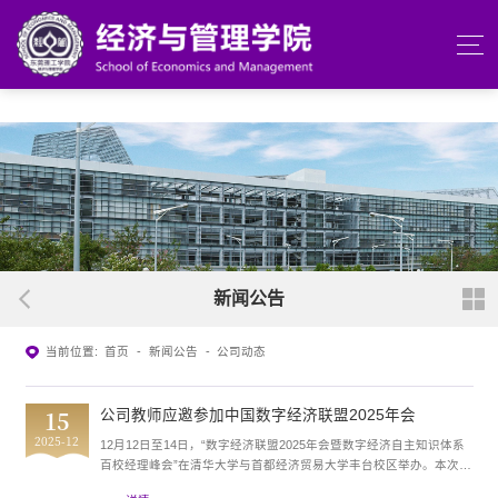
beats365(中国区)-唯一官方网站
新闻公告
当前位置:
首页
-
新闻公告
-
公司动态
15
公司教师应邀参加中国数字经济联盟2025年会
2025-12
12月12日至14日，“数字经济联盟2025年会暨数字经济自主知识体系
百校经理峰会”在清华大学与首都经济贸易大学丰台校区举办。本次盛
会由清华大学、首都经济贸易大学联合主办，中国数字经济联盟协