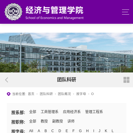
beats365(中国区)-唯一官方网站
团队科研
当前位置:
首页
-
团队科研
-
团队概况
-
按字母
-
O
全部
工商管理系
应用经济系
管理工程系
按系部:
全部
教授
副教授
讲师
按职称:
All
A
B
C
D
E
F
G
H
I
J
K
L
按字母: