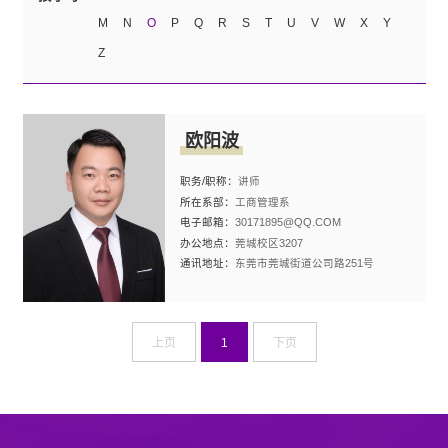
M
N
O
P
Q
R
S
T
U
V
W
X
Y
Z
欧阳波
职务/职称：
讲师
所在系部：
工商管理系
电子邮箱：
30171895@QQ.COM
办公地点：
莞城校区3207
通讯地址：
东莞市莞城街道公司路251号
上页
1
下页