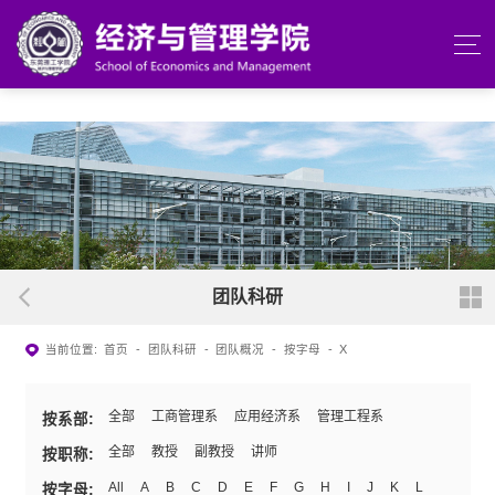
beats365(中国区)-唯一官方网站
团队科研
当前位置:
首页
-
团队科研
-
团队概况
-
按字母
-
X
全部
工商管理系
应用经济系
管理工程系
按系部:
全部
教授
副教授
讲师
按职称:
All
A
B
C
D
E
F
G
H
I
J
K
L
按字母: