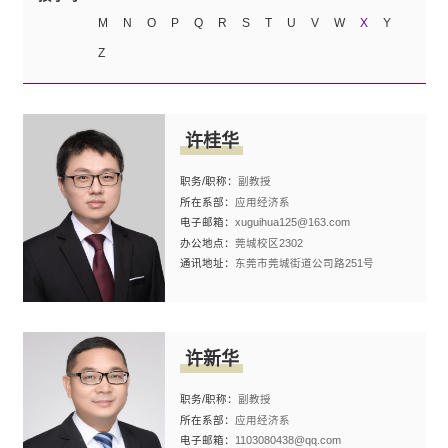
M
N
O
P
Q
R
S
T
U
V
W
X
Y
Z
许桂华
职务/职称：
副教授
所在系部：
应用经济系
电子邮箱：
xuguihua125@163.com
办公地点：
莞城校区2302
通讯地址：
东莞市莞城街道公司路251号
许新华
职务/职称：
副教授
所在系部：
应用经济系
电子邮箱：
1103080438@qq.com