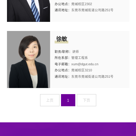
办公地点：
莞城校区2302
通讯地址：
东莞市莞城街道公司路251号
徐敏
职务/职称：
讲师
所在系部：
管理工程系
电子邮箱：
xum@dgut.edu.cn
办公地点：
莞城校区3210
通讯地址：
东莞市莞城街道公司路251号
上页
1
下页